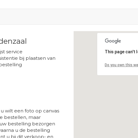
denzaal
Loading...
ijst service
This page can't 
istentie bij plaatsen van
bestelling
Do you own this w
u wilt een foto op canvas
 bestellen, maar
 uw bestelling bezorgen
aarna u de bestelling
t u bij dit verkoop- en