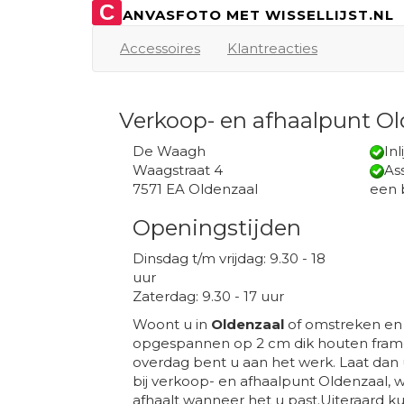
C
ANVASFOTO MET WISSELLIJST.NL
Accessoires
Klantreacties
Verkoop- en afhaalpunt Ol
De Waagh
Inl
Waagstraat 4
Ass
7571 EA Oldenzaal
een 
Openingstijden
Dinsdag t/m vrijdag: 9.30 - 18
uur
Zaterdag: 9.30 - 17 uur
Woont u in
Oldenzaal
of omstreken en 
opgespannen op 2 cm dik houten frame
overdag bent u aan het werk. Laat dan
bij verkoop- en afhaalpunt Oldenzaal, w
afhaalt wanneer het u past.Uiteraard kun