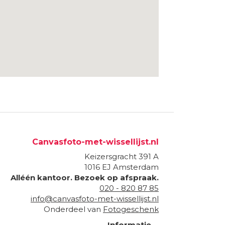
Canvasfoto-met-wissellijst.nl
Keizersgracht 391 A
1016 EJ
Amsterdam
Alléén kantoor. Bezoek op afspraak.
020 - 820 87 85
info@canvasfoto-met-wissellijst.nl
Onderdeel van
Fotogeschenk
Informatie