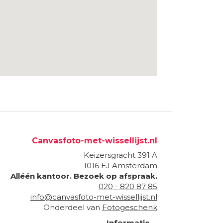
Canvasfoto-met-wissellijst.nl
Keizersgracht 391 A
1016 EJ
Amsterdam
Alléén kantoor. Bezoek op afspraak.
020 - 820 87 85
info@canvasfoto-met-wissellijst.nl
Onderdeel van
Fotogeschenk
Informatie