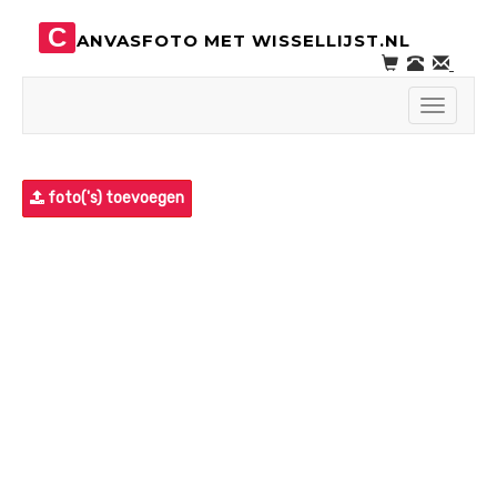
C
ANVASFOTO MET WISSELLIJST.NL
Toggle
navigati
foto('s) toevoegen