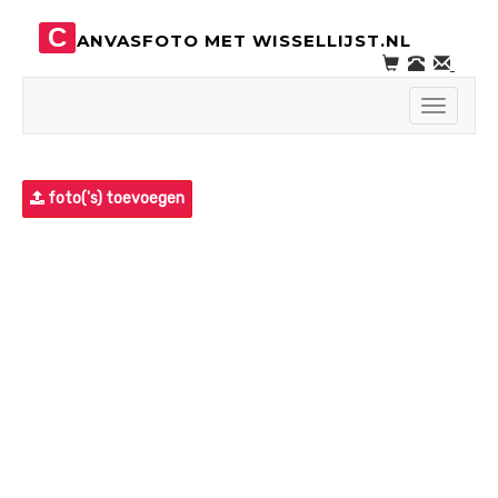
C
ANVASFOTO MET WISSELLIJST.NL
Toggle
navigati
foto('s) toevoegen