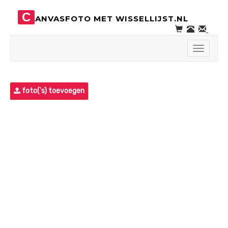
C
ANVASFOTO MET WISSELLIJST.NL
Toggle
navigati
foto('s) toevoegen