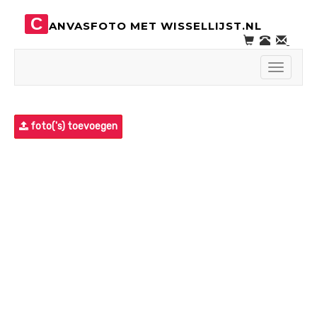
C
ANVASFOTO MET WISSELLIJST.NL
Toggle
navigati
foto('s) toevoegen