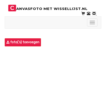
C
ANVASFOTO MET WISSELLIJST.NL
Toggle
navigati
foto('s) toevoegen