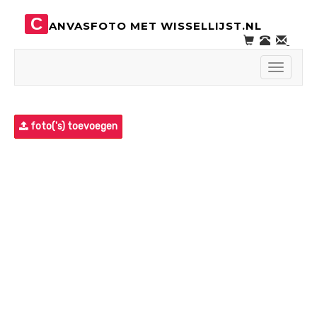
C
ANVASFOTO MET WISSELLIJST.NL
Toggle
navigati
foto('s) toevoegen