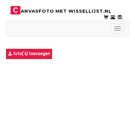
C
ANVASFOTO MET WISSELLIJST.NL
Toggle
navigati
foto('s) toevoegen