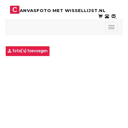
C
ANVASFOTO MET WISSELLIJST.NL
Toggle
navigati
foto('s) toevoegen