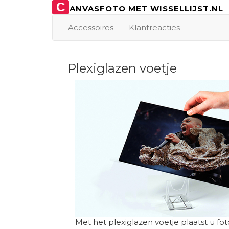
C
ANVASFOTO MET WISSELLIJST.NL
Accessoires
Klantreacties
Plexiglazen voetje
Met het plexiglazen voetje plaatst u fo