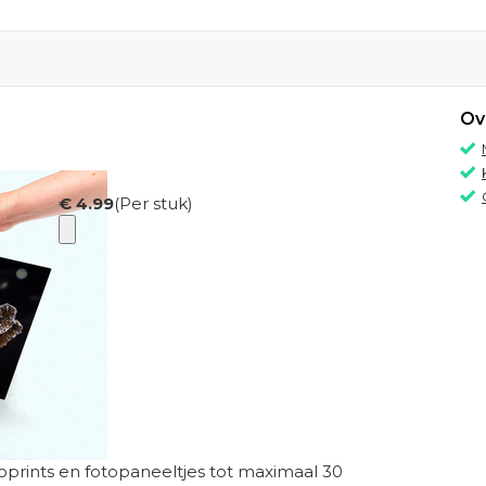
Ov
€ 4.99
(Per stuk)
toprints en fotopaneeltjes tot maximaal 30